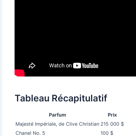
Tableau Récapitulatif
Parfum
Prix
Majesté Impériale, de Clive Christian
215 000 $
Chanel No. 5
100 $