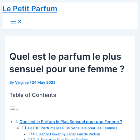
Skip
Le Petit Parfum
to
Main
content
Menu
Quel est le parfum le plus
sensuel pour une femme ?
By
Virginie
/
24 May 2023
Table of Contents
Quel est le Parfum le Plus Sensuel pour une Femme ?
Les 10 Parfums les Plus Sensuels pour les Femmes
1. Kenzo Flower by Kenzo Eau de Parfum
2. Dior Miss Dior Eau de Parfum