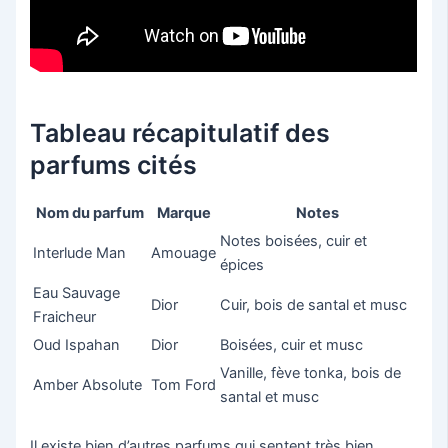
Tableau récapitulatif des
parfums cités
Nom du parfum
Marque
Notes
Notes boisées, cuir et
Interlude Man
Amouage
épices
Eau Sauvage
Dior
Cuir, bois de santal et musc
Fraicheur
Oud Ispahan
Dior
Boisées, cuir et musc
Vanille, fève tonka, bois de
Amber Absolute
Tom Ford
santal et musc
Il existe bien d’autres parfums qui sentent très bien,